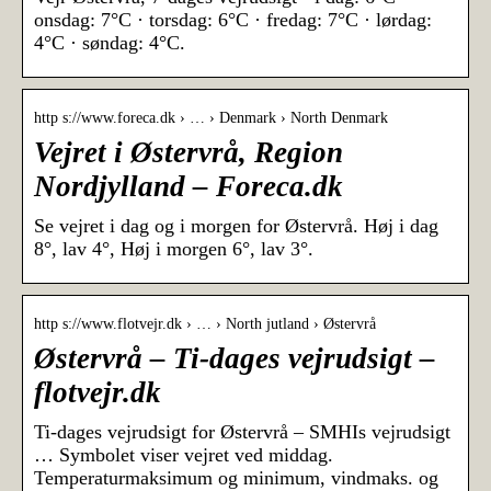
onsdag: 7°C · torsdag: 6°C · fredag: 7°C · lørdag:
4°C · søndag: 4°C.
http s://www.foreca.dk › … › Denmark › North Denmark
Vejret i Østervrå, Region
Nordjylland – Foreca.dk
Se vejret i dag og i morgen for Østervrå. Høj i dag
8°, lav 4°, Høj i morgen 6°, lav 3°.
http s://www.flotvejr.dk › … › North jutland › Østervrå
Østervrå – Ti-dages vejrudsigt –
flotvejr.dk
Ti-dages vejrudsigt for Østervrå – SMHIs vejrudsigt
… Symbolet viser vejret ved middag.
Temperaturmaksimum og minimum, vindmaks. og