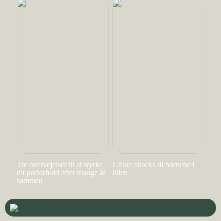
Tre overvejelser til at styrke
Lækre snacks til børnene i
dit parforhold efter mange år
bilen
sammen