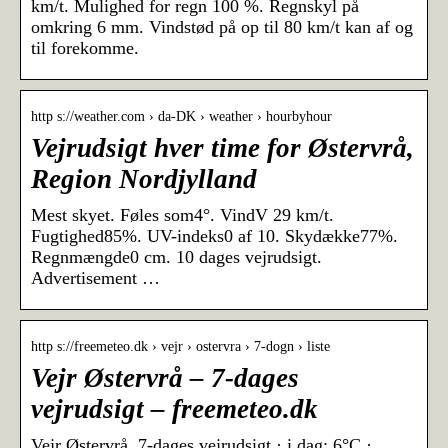
km/t. Mulighed for regn 100 %. Regnskyl på
omkring 6 mm. Vindstød på op til 80 km/t kan af og
til forekomme.
http s://weather.com › da-DK › weather › hourbyhour
Vejrudsigt hver time for Østervrå,
Region Nordjylland
Mest skyet. Føles som4°. VindV 29 km/t.
Fugtighed85%. UV-indeks0 af 10. Skydække77%.
Regnmængde0 cm. 10 dages vejrudsigt.
Advertisement …
http s://freemeteo.dk › vejr › ostervra › 7-dogn › liste
Vejr Østervrå – 7-dages
vejrudsigt – freemeteo.dk
Vejr Østervrå, 7-dages vejrudsigt · i dag: 6°C ·