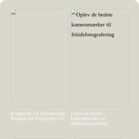
Kongeord: En Fascinerende
Oplev de bedste
Biografi om Kongelige Liv
kameramærker til
fritidsfotografering