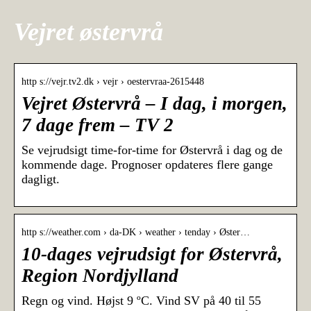
Vejret østervrå
http s://vejr.tv2.dk › vejr › oestervraa-2615448
Vejret Østervrå – I dag, i morgen,
7 dage frem – TV 2
Se vejrudsigt time-for-time for Østervrå i dag og de
kommende dage. Prognoser opdateres flere gange
dagligt.
http s://weather.com › da-DK › weather › tenday › Øster…
10-dages vejrudsigt for Østervrå,
Region Nordjylland
Regn og vind. Højst 9 ºC. Vind SV på 40 til 55